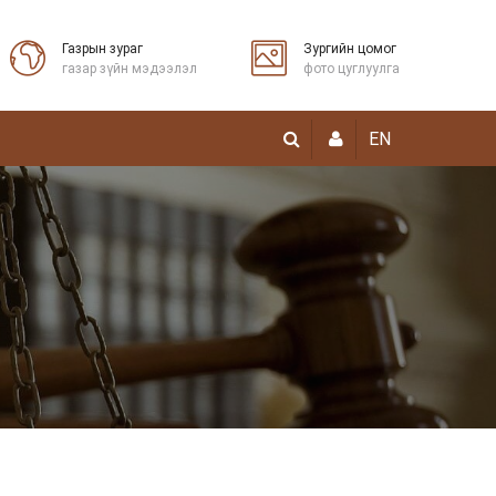
Газрын зураг
Зургийн цомог
газар зүйн мэдээлэл
фото цуглуулга
EN