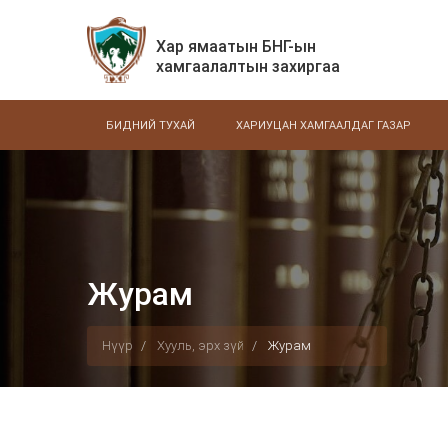
Хар ямаатын БНГ-ын
хамгаалалтын захиргаа
БИДНИЙ ТУХАЙ
ХАРИУЦАН ХАМГААЛДАГ ГАЗАР
Журам
Нүүр
Хууль, эрх зүй
Журам