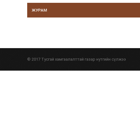
ЖУРАМ
© 2017 Тусгай хамгаалалттай газар нутгийн сүлжээ