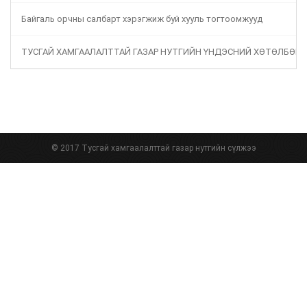
Байгаль орчны салбарт хэрэгжиж буй хууль тогтоомжууд
ТУСГАЙ ХАМГААЛАЛТТАЙ ГАЗАР НУТГИЙН ҮНДЭСНИЙ ХӨТӨЛБӨР
© 2017 Тусгай хамгаалалттай газар нутгийн сүлжээ