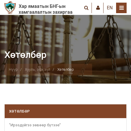
Хар ямаатын БНГ-ын
EN
хамгаалалтын захиргаа
Хөтөлбөр
Нүүр
Хууль, эрх зүй
Хөтөлбөр
ХӨТӨЛБӨР
"Ирээдүйгээ зөвөөр бүтээе"