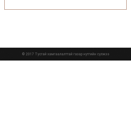
© 2017 Тусгай хамгаалалттай газар нутгийн сүлжээ