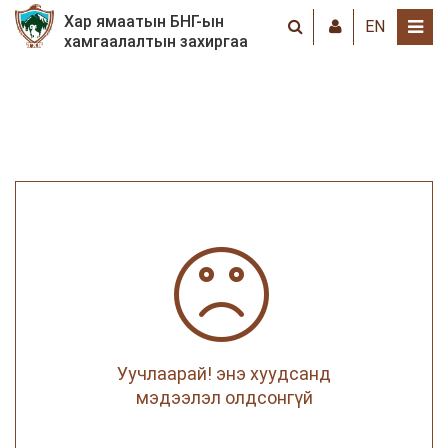
Хар ямаатын БНГ-ын
EN
хамгаалалтын захиргаа
Уучлаарай! энэ хуудсанд
мэдээлэл олдсонгүй