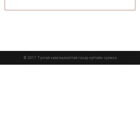
© 2017 Тусгай хамгаалалттай газар нутгийн сүлжээ