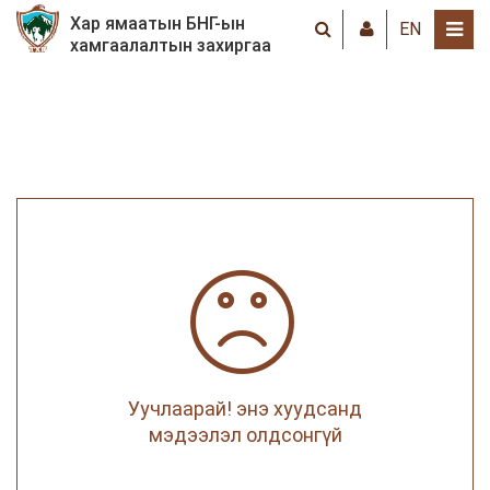
Хар ямаатын БНГ-ын
EN
хамгаалалтын захиргаа
Уучлаарай! энэ хуудсанд
мэдээлэл олдсонгүй