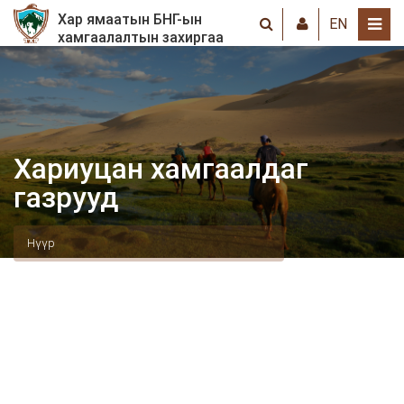
Хар ямаатын БНГ-ын
EN
хамгаалалтын захиргаа
Хариуцан хамгаалдаг
газрууд
Нүүр