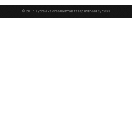
© 2017 Тусгай хамгаалалттай газар нутгийн сүлжээ