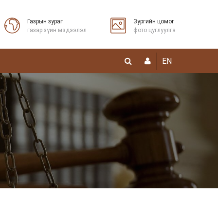
Газрын зураг
Зургийн цомог
газар зүйн мэдээлэл
фото цуглуулга
EN