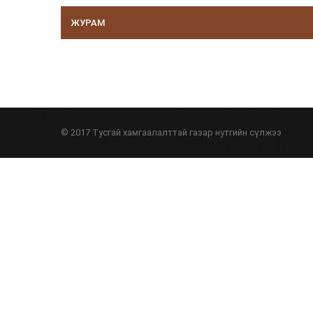
ЖУРАМ
© 2017 Тусгай хамгаалалттай газар нутгийн сүлжээ