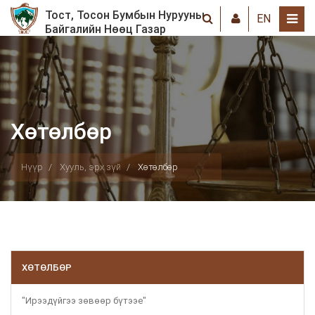
Тост, Тосон Бумбын Нурууны
EN
Байгалийн Нөөц Газар
Хөтөлбөр
Нүүр
Хууль, эрх зүй
Хөтөлбөр
ХӨТӨЛБӨР
"Ирээдүйгээ зөвөөр бүтээе"