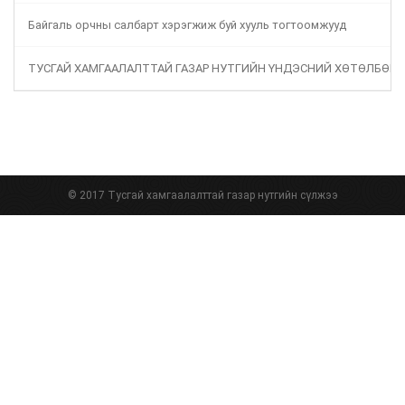
Байгаль орчны салбарт хэрэгжиж буй хууль тогтоомжууд
ТУСГАЙ ХАМГААЛАЛТТАЙ ГАЗАР НУТГИЙН ҮНДЭСНИЙ ХӨТӨЛБӨР
© 2017 Тусгай хамгаалалттай газар нутгийн сүлжээ