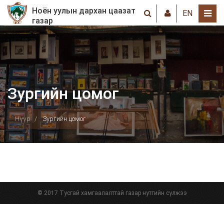
Ноён уулын дархан цаазат
EN
газар
Зургийн цомог
Нүүр
Зургийн цомог
© 2017 Тусгай хамгаалалттай газар нутгийн сүлжээ