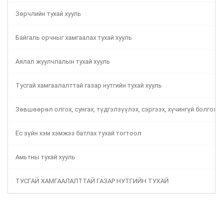
Зөрчлийн тухай хууль
Байгаль орчныг хамгаалах тухай хууль
Аялал жуулчлалын тухай хууль
Тусгай хамгаалалттай газар нутгийн тухай хууль
Зөвшөөрөл олгох, сунгах, түдгэлзүүлэх, сэргээх, хүчингүй болгох 
Ёс зүйн хэм хэмжээ батлах тухай тогтоол
Амьтны тухай хууль
ТУСГАЙ ХАМГААЛАЛТТАЙ ГАЗАР НУТГИЙН ТУХАЙ