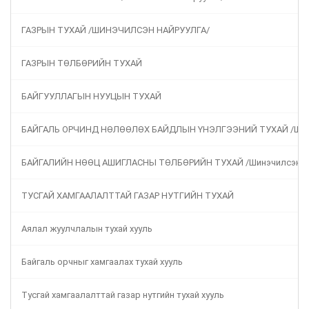
ГАЗРЫН ТУХАЙ /ШИНЭЧИЛСЭН НАЙРУУЛГА/
ГАЗРЫН ТӨЛБӨРИЙН ТУХАЙ
БАЙГУУЛЛАГЫН НУУЦЫН ТУХАЙ
БАЙГАЛЬ ОРЧИНД НӨЛӨӨЛӨХ БАЙДЛЫН ҮНЭЛГЭЭНИЙ ТУХАЙ /Шинэ
БАЙГАЛИЙН НӨӨЦ АШИГЛАСНЫ ТӨЛБӨРИЙН ТУХАЙ /Шинэчилсэн на
ТУСГАЙ ХАМГААЛАЛТТАЙ ГАЗАР НУТГИЙН ТУХАЙ
Аялал жуулчлалын тухай хууль
Байгаль орчныг хамгаалах тухай хууль
Тусгай хамгаалалттай газар нутгийн тухай хууль