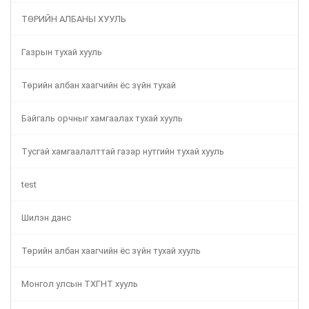
ТӨРИЙН АЛБАНЫ ХУУЛЬ
Газрын тухай хууль
Төрийн албан хаагчийн ёс зүйн тухай
Байгаль орчныг хамгаалах тухай хууль
Тусгай хамгаалалттай газар нутгийн тухай хууль
test
Шилэн данс
Төрийн албан хаагчийн ёс зүйн тухай хууль
Монгол улсын ТХГНТ хууль