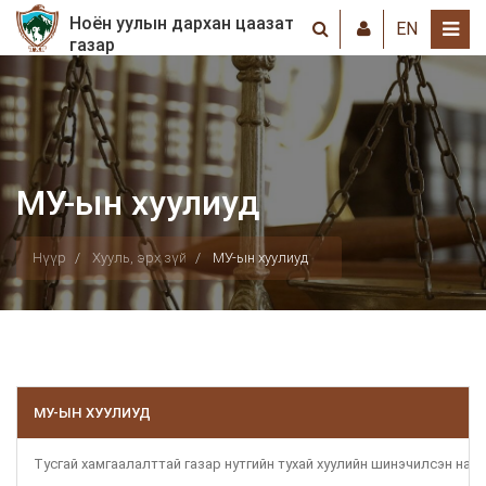
Ноён уулын дархан цаазат
EN
газар
МУ-ын хуулиуд
Нүүр
Хууль, эрх зүй
МУ-ын хуулиуд
МУ-ЫН ХУУЛИУД
Тусгай хамгаалалттай газар нутгийн тухай хуулийн шинэчилсэн найр