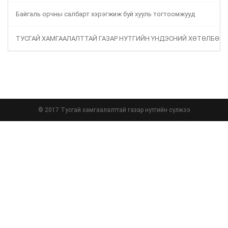
Байгаль орчны салбарт хэрэгжиж буй хууль тогтоомжууд
ТУСГАЙ ХАМГААЛАЛТТАЙ ГАЗАР НУТГИЙН ҮНДЭСНИЙ ХӨТӨЛБӨР
© 2017 Тусгай хамгаалалттай газар нутгийн сүлжээ