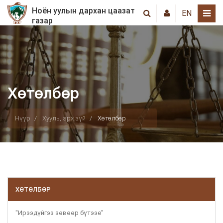
Ноён уулын дархан цаазат
EN
газар
Хөтөлбөр
Нүүр
Хууль, эрх зүй
Хөтөлбөр
ХӨТӨЛБӨР
"Ирээдүйгээ зөвөөр бүтээе"