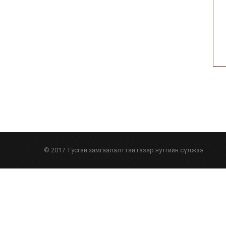
© 2017 Тусгай хамгаалалттай газар нутгийн сүлжээ