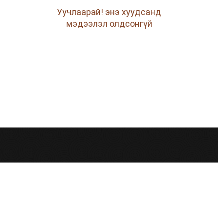
Уучлаарай! энэ хуудсанд
мэдээлэл олдсонгүй