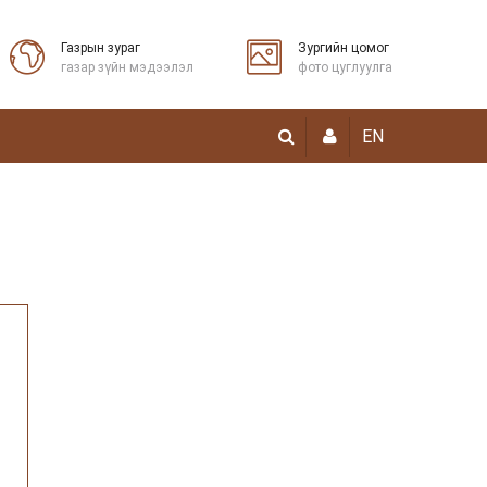
Газрын зураг
Зургийн цомог
газар зүйн мэдээлэл
фото цуглуулга
EN