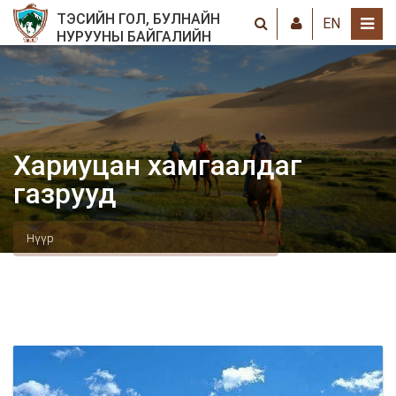
ТЭСИЙН ГОЛ, БУЛНАЙН
EN
НУРУУНЫ БАЙГАЛИЙН
ЦОГЦОЛБОРТ ГАЗАР
Хариуцан хамгаалдаг
газрууд
Нүүр