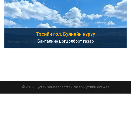
Тэсийн гол, Булнайн нуруу
Байгалийн цогцолборт газар
Тэсийн гол, Булнайн нуруу
© 2017 Тусгай хамгаалалттай газар нутгийн сүлжээ