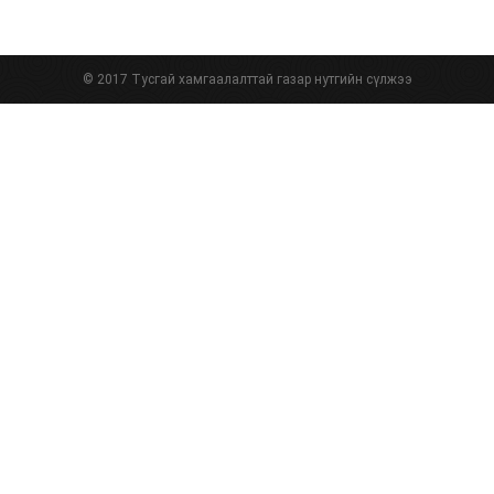
© 2017 Тусгай хамгаалалттай газар нутгийн сүлжээ