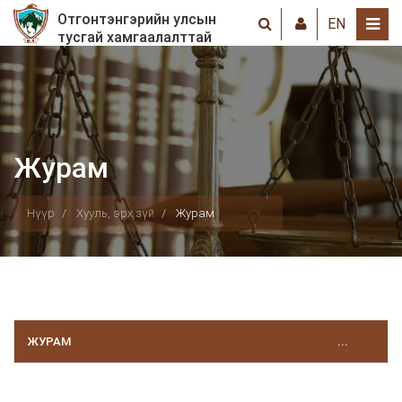
Отгонтэнгэрийн улсын
EN
тусгай хамгаалалттай
газрын хамгаалалтын
захиргаа
Журам
Нүүр
Хууль, эрх зүй
Журам
ЖУРАМ
...