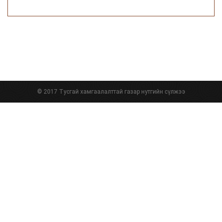
© 2017 Тусгай хамгаалалттай газар нутгийн сүлжээ