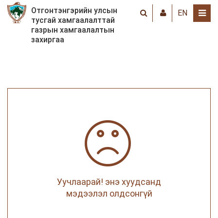
Отгонтэнгэрийн улсын
EN
тусгай хамгаалалттай
газрын хамгаалалтын
захиргаа
Уучлаарай! энэ хуудсанд
мэдээлэл олдсонгүй