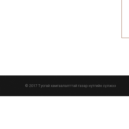
© 2017 Тусгай хамгаалалттай газар нутгийн сүлжээ