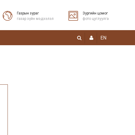
Газрын зураг
Зургийн цомог
газар зүйн мэдээлэл
фото цуглуулга
EN