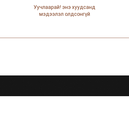
Уучлаарай! энэ хуудсанд
мэдээлэл олдсонгүй