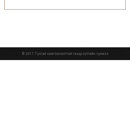
© 2017 Тусгай хамгаалалттай газар нутгийн сүлжээ