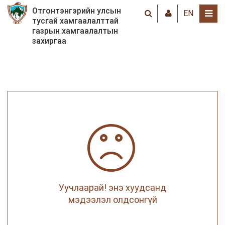
Отгонтэнгэрийн улсын
EN
тусгай хамгаалалттай
газрын хамгаалалтын
захиргаа
Уучлаарай! энэ хуудсанд
мэдээлэл олдсонгүй