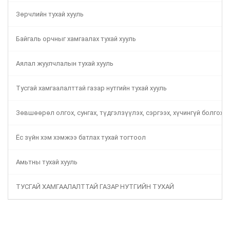
Зөрчлийн тухай хууль
Байгаль орчныг хамгаалах тухай хууль
Аялал жуулчлалын тухай хууль
Тусгай хамгаалалттай газар нутгийн тухай хууль
Зөвшөөрөл олгох, сунгах, түдгэлзүүлэх, сэргээх, хүчингүй болгох 
Ёс зүйн хэм хэмжээ батлах тухай тогтоол
Амьтны тухай хууль
ТУСГАЙ ХАМГААЛАЛТТАЙ ГАЗАР НУТГИЙН ТУХАЙ