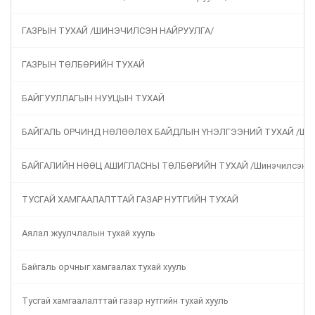
ГАЗРЫН ТУХАЙ /ШИНЭЧИЛСЭН НАЙРУУЛГА/
ГАЗРЫН ТӨЛБӨРИЙН ТУХАЙ
БАЙГУУЛЛАГЫН НУУЦЫН ТУХАЙ
БАЙГАЛЬ ОРЧИНД НӨЛӨӨЛӨХ БАЙДЛЫН ҮНЭЛГЭЭНИЙ ТУХАЙ /Шинэ
БАЙГАЛИЙН НӨӨЦ АШИГЛАСНЫ ТӨЛБӨРИЙН ТУХАЙ /Шинэчилсэн на
ТУСГАЙ ХАМГААЛАЛТТАЙ ГАЗАР НУТГИЙН ТУХАЙ
Аялал жуулчлалын тухай хууль
Байгаль орчныг хамгаалах тухай хууль
Тусгай хамгаалалттай газар нутгийн тухай хууль