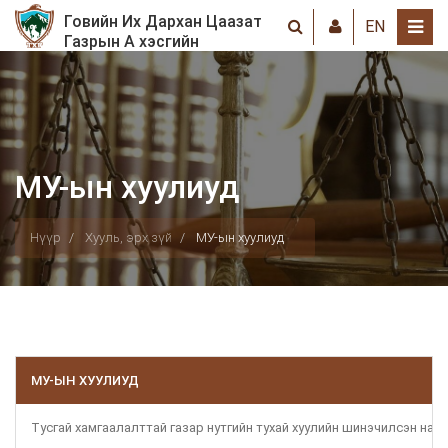
Говийн Их Дархан Цаазат
EN
Газрын А хэсгийн
хамгаалалтын захиргаа
МУ-ын хуулиуд
Нүүр
Хууль, эрх зүй
МУ-ын хуулиуд
МУ-ЫН ХУУЛИУД
Тусгай хамгаалалттай газар нутгийн тухай хуулийн шинэчилсэн найр