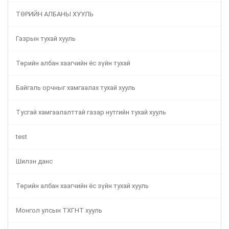
ТӨРИЙН АЛБАНЫ ХУУЛЬ
Газрын тухай хууль
Төрийн албан хаагчийн ёс зүйн тухай
Байгаль орчныг хамгаалах тухай хууль
Тусгай хамгаалалттай газар нутгийн тухай хууль
test
Шилэн данс
Төрийн албан хаагчийн ёс зүйн тухай хууль
Монгол улсын ТХГНТ хууль