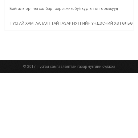
Байгаль орчны салбарт хэрэгжиж буй хууль тогтоомжууд
ТУСГАЙ ХАМГААЛАЛТТАЙ ГАЗАР НУТГИЙН ҮНДЭСНИЙ ХӨТӨЛБӨР
© 2017 Тусгай хамгаалалттай газар нутгийн сүлжээ