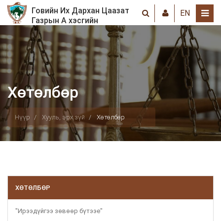
Говийн Их Дархан Цаазат
EN
Газрын А хэсгийн
хамгаалалтын захиргаа
Хөтөлбөр
Нүүр
Хууль, эрх зүй
Хөтөлбөр
ХӨТӨЛБӨР
"Ирээдүйгээ зөвөөр бүтээе"