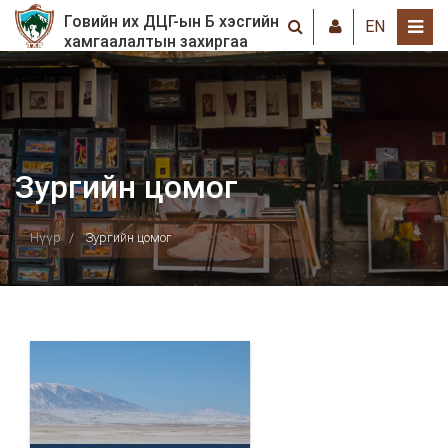
Говийн их ДЦГ-ын Б хэсгийн
EN
хамгаалалтын захиргаа
Зургийн цомог
Нүүр
Зургийн цомог