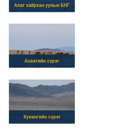
Алаг хайрхан уулын БНГ
Азаагийн сүрэг
Хулангийн сүрэг