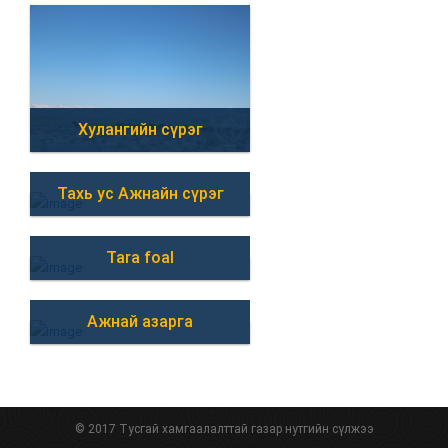
Хулангийн сүрэг
Тахь ус Ажнайн сүрэг
Tara foal
Ажнай азарга
© 2017 Тусгай хамгаалалттай газар нутгийн сүлжээ