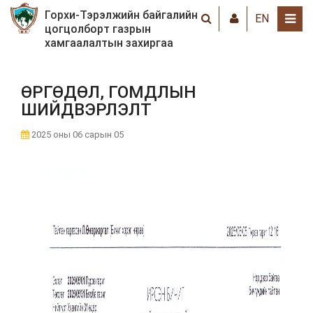
Горхи-Тэрэлжийн байгалийн
EN
цогцолборт газрын
хамгаалалтын захиргаа
ӨРГӨДӨЛ, ГОМДЛЫН
ШИЙДВЭРЛЭЛТ
2025 оны 06 сарын 05