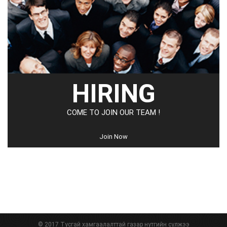
HIRING
COME TO JOIN OUR TEAM !
Join Now
© 2017 Тусгай хамгаалалттай газар нутгийн сүлжээ