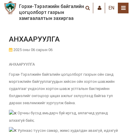
Горхи-Тэрэлжийн байгалийн
EN
цогцолборт газрын
хамгаалалтын захиргаа
АНХААРУУЛГА
2025 оны 06 сарын 06
АНХААРУУЛГА
Горхи-Тэрэлжийн байгалийн цогцолборт газрын ойн санд
мэргэжлийн байгууллагуудын хийсэн ойн хортон шавжийн
судалгааг үндэслэн хортон шавж устгалын бактерийнн
бэлдмэлийг онгоцоор цацах ажлыг эхлүүлээд байгаа тул
дараах зөвлөмжийг хүргүүлж байна.
Орчны бүсэд амьдарч буй иргэд, аялагчид ууланд
алхахгүй байх;
Уулнаас түүсэн самар, жимс худалдан авахгүй, идэхгүй