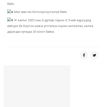
байх;
Мал амьтан бэлчээрлүүлэхгүй байх;
Уг ажлыг 2025 оны 6 дугаар сарын 4, 5-ний өдрүүдэд
хийгдэх ба Хортон шавж устгалын хорны нөлөөлөх, нөлөө
дарагдах хугацаа 30 хоног байна.