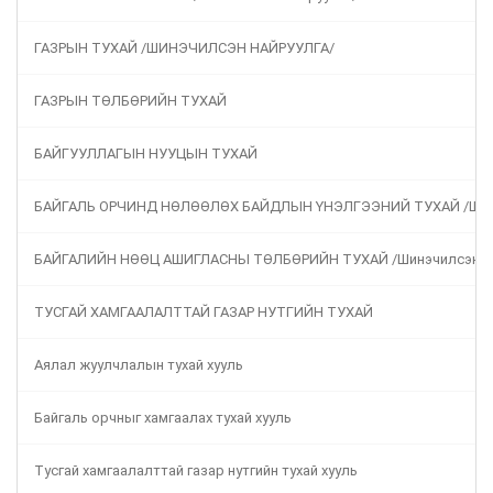
ГАЗРЫН ТУХАЙ /ШИНЭЧИЛСЭН НАЙРУУЛГА/
ГАЗРЫН ТӨЛБӨРИЙН ТУХАЙ
БАЙГУУЛЛАГЫН НУУЦЫН ТУХАЙ
БАЙГАЛЬ ОРЧИНД НӨЛӨӨЛӨХ БАЙДЛЫН ҮНЭЛГЭЭНИЙ ТУХАЙ /Шинэ
БАЙГАЛИЙН НӨӨЦ АШИГЛАСНЫ ТӨЛБӨРИЙН ТУХАЙ /Шинэчилсэн на
ТУСГАЙ ХАМГААЛАЛТТАЙ ГАЗАР НУТГИЙН ТУХАЙ
Аялал жуулчлалын тухай хууль
Байгаль орчныг хамгаалах тухай хууль
Тусгай хамгаалалттай газар нутгийн тухай хууль