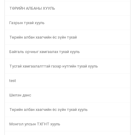
ТӨРИЙН АЛБАНЫ ХУУЛЬ
Газрын тухай хууль
Төрийн албан хаагчийн ёс зүйн тухай
Байгаль орчныг хамгаалах тухай хууль
Тусгай хамгаалалттай газар нутгийн тухай хууль
test
Шилэн данс
Төрийн албан хаагчийн ёс зүйн тухай хууль
Монгол улсын ТХГНТ хууль