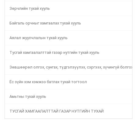
Зөрчлийн тухай хууль
Байгаль орчныг хамгаалах тухай хууль
Аялал жуулчлалын тухай хууль
Тусгай хамгаалалттай газар нутгийн тухай хууль
Зөвшөөрөл олгох, сунгах, түдгэлзүүлэх, сэргээх, хүчингүй болгох 
Ёс зүйн хэм хэмжээ батлах тухай тогтоол
Амьтны тухай хууль
ТУСГАЙ ХАМГААЛАЛТТАЙ ГАЗАР НУТГИЙН ТУХАЙ