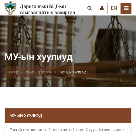
Дарьгангын БЦГ-ын
EN
хамгаалалтын захиргаа
МУ-ын хуулиуд
Нүүр
Хууль, эрх зүй
МУ-ын хуулиуд
МУ-ЫН ХУУЛИУД
Тусгай хамгаалалттай газар нутгийн тухай хуулийн шинэчилсэн найр