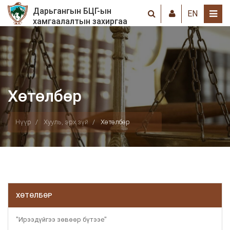
Дарьгангын БЦГ-ын
EN
хамгаалалтын захиргаа
Хөтөлбөр
Нүүр
Хууль, эрх зүй
Хөтөлбөр
ХӨТӨЛБӨР
"Ирээдүйгээ зөвөөр бүтээе"