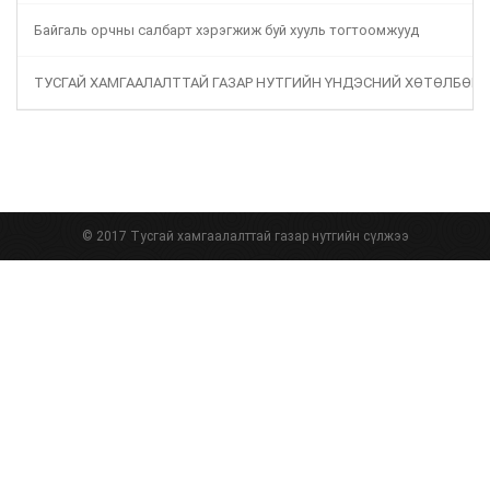
Байгаль орчны салбарт хэрэгжиж буй хууль тогтоомжууд
ТУСГАЙ ХАМГААЛАЛТТАЙ ГАЗАР НУТГИЙН ҮНДЭСНИЙ ХӨТӨЛБӨР
© 2017 Тусгай хамгаалалттай газар нутгийн сүлжээ