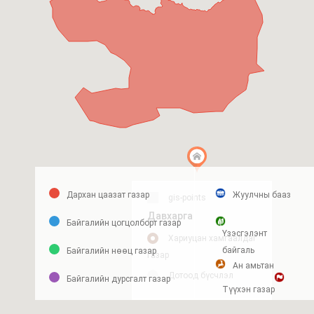
Дархан цаазат газар
Жуулчны бааз
gis-points
Давхарга
Байгалийн цогцолборт газар
Үзэсгэлэнт
Хариуцан хамгаалдаг
байгаль
Байгалийн нөөц газар
газар
Ан амьтан
Дотоод бүсчлэл
Байгалийн дурсгалт газар
Түүхэн газар