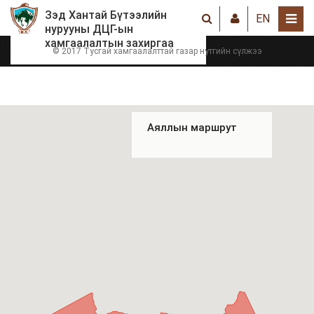
Зэд Хантай Бүтээлийн
EN
нурууны ДЦГ-ын
хамгаалалтын захиргаа
© 2017 Тусгай хамгаалалттай газар нутгийн сүлжээ
Аяллын маршрут