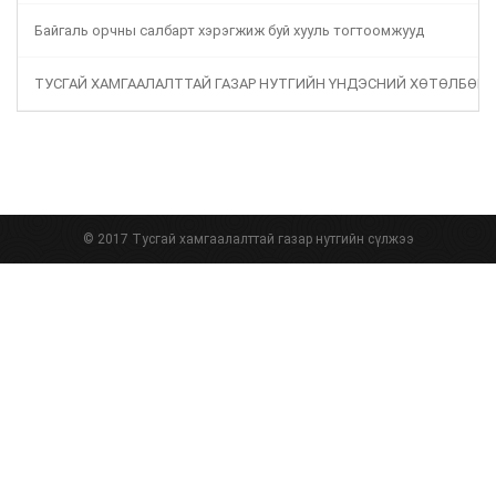
Байгаль орчны салбарт хэрэгжиж буй хууль тогтоомжууд
ТУСГАЙ ХАМГААЛАЛТТАЙ ГАЗАР НУТГИЙН ҮНДЭСНИЙ ХӨТӨЛБӨР
© 2017 Тусгай хамгаалалттай газар нутгийн сүлжээ