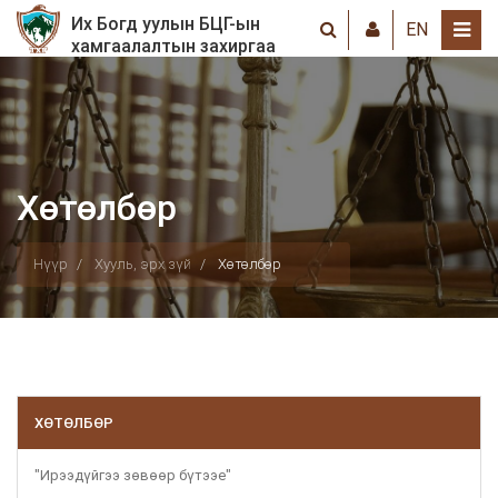
Их Богд уулын БЦГ-ын
EN
хамгаалалтын захиргаа
Хөтөлбөр
Нүүр
Хууль, эрх зүй
Хөтөлбөр
ХӨТӨЛБӨР
"Ирээдүйгээ зөвөөр бүтээе"