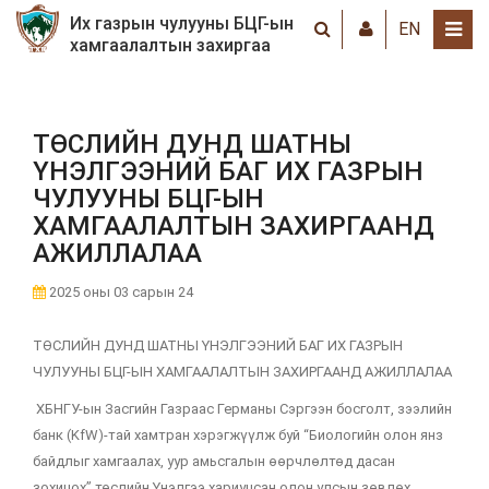
Их газрын чулууны БЦГ-ын
EN
хамгаалалтын захиргаа
ТӨСЛИЙН ДУНД ШАТНЫ
ҮНЭЛГЭЭНИЙ БАГ ИХ ГАЗРЫН
ЧУЛУУНЫ БЦГ-ЫН
ХАМГААЛАЛТЫН ЗАХИРГААНД
АЖИЛЛАЛАА
2025 оны 03 сарын 24
ТӨСЛИЙН ДУНД ШАТНЫ ҮНЭЛГЭЭНИЙ БАГ ИХ ГАЗРЫН
ЧУЛУУНЫ БЦГ-ЫН ХАМГААЛАЛТЫН ЗАХИРГААНД АЖИЛЛАЛАА
ХБНГУ-ын Засгийн Газраас Германы Сэргээн босголт, зээлийн
банк (KfW)-тай хамтран хэрэгжүүлж буй “Биологийн олон янз
байдлыг хамгаалах, уур амьсгалын өөрчлөлтөд дасан
зохицох” төслийн Үнэлгээ хариуцсан олон улсын зөвлөх