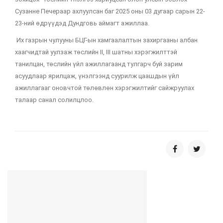
Сузанне Печераар ахлуулсан баг 2025 оны 03 дугаар сарын 22-
23-ний өдрүүдэд Дундговь аймагт ажиллаа.
Их газрын чулууны БЦГ-ын хамгаалалтын захиргааны албан
хаагчидтай уулзаж төслийн II, III шатны хэрэгжилттэй
танилцан, төслийн үйл ажиллагаанд тулгарч буй зарим
асуудлаар ярилцаж, үнэлгээнд суурилж цаашдын үйл
ажиллагааг оновчтой төлөвлөн хэрэгжилтийг сайжруулах
талаар санал солилцлоо.