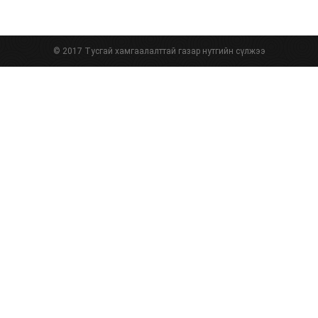
© 2017 Тусгай хамгаалалттай газар нутгийн сүлжээ