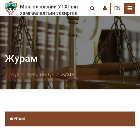
Монгол элсний УТХГ-ын
EN
хамгаалалтын захиргаа
Журам
Нүүр
Хууль, эрх зүй
Журам
ЖУРАМ
...