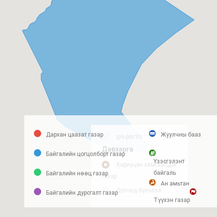
Дархан цаазат газар
Жуулчны бааз
gis-points
Давхарга
Байгалийн цогцолборт газар
Үзэсгэлэнт
Хариуцан хамгаалдаг
байгаль
Байгалийн нөөц газар
газар
Ан амьтан
Дотоод бүсчлэл
Байгалийн дурсгалт газар
Түүхэн газар