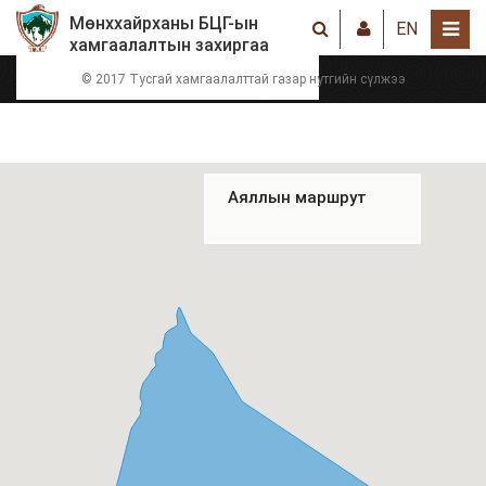
Мөнххайрханы БЦГ-ын
EN
хамгаалалтын захиргаа
© 2017 Тусгай хамгаалалттай газар нутгийн сүлжээ
Аяллын маршрут