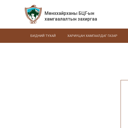
Мөнххайрханы БЦГ-ын
хамгаалалтын захиргаа
БИДНИЙ ТУХАЙ
ХАРИУЦАН ХАМГААЛДАГ ГАЗАР