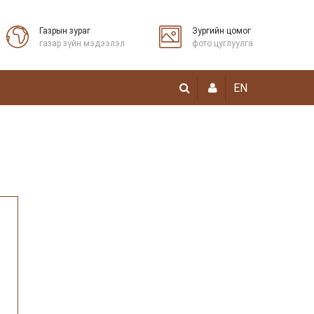
Газрын зураг
Зургийн цомог
газар зүйн мэдээлэл
фото цуглуулга
EN