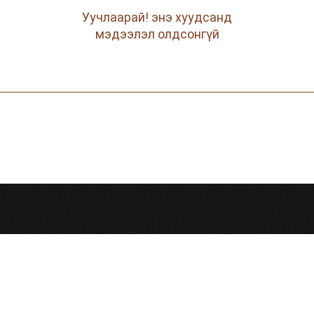
Уучлаарай! энэ хуудсанд
мэдээлэл олдсонгүй