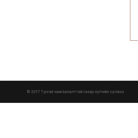
© 2017 Тусгай хамгаалалттай газар нутгийн сүлжээ