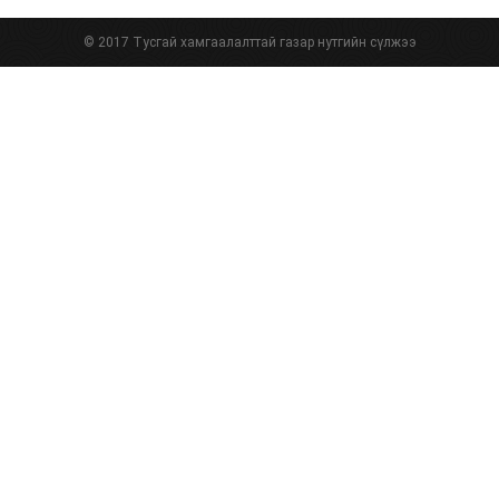
© 2017 Тусгай хамгаалалттай газар нутгийн сүлжээ