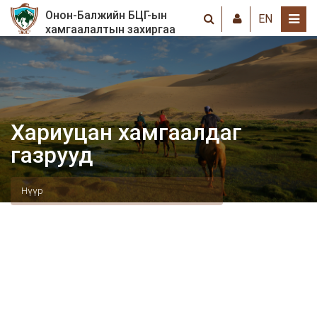
Онон-Балжийн БЦГ-ын
EN
хамгаалалтын захиргаа
Хариуцан хамгаалдаг
газрууд
Нүүр