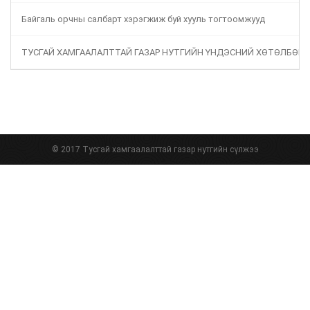
Байгаль орчны салбарт хэрэгжиж буй хууль тогтоомжууд
ТУСГАЙ ХАМГААЛАЛТТАЙ ГАЗАР НУТГИЙН ҮНДЭСНИЙ ХӨТӨЛБӨР
© 2017 Тусгай хамгаалалттай газар нутгийн сүлжээ