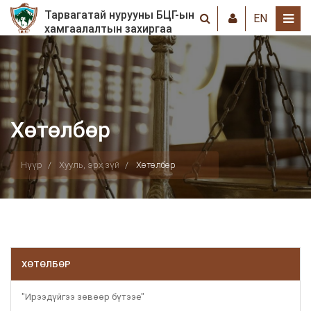
Тарвагатай нурууны БЦГ-ын
EN
хамгаалалтын захиргаа
Хөтөлбөр
Нүүр
Хууль, эрх зүй
Хөтөлбөр
ХӨТӨЛБӨР
"Ирээдүйгээ зөвөөр бүтээе"