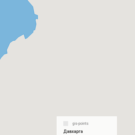
gis-points
Давхарга