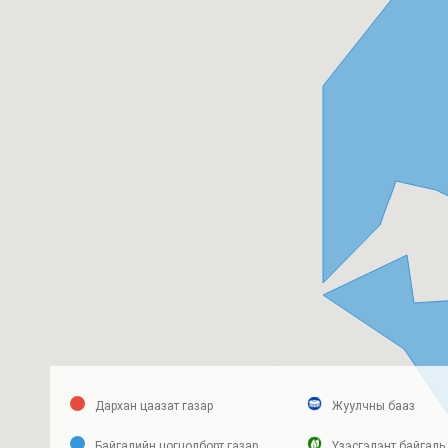
Дархан цаазат газар
Жуулчны бааз
Байгалийн цогцолборт газар
Үзэсгэлэнт байгаль