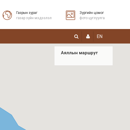
Газрын зураг
Зургийн цомог
газар зүйн мэдээлэл
фото цуглуулга
EN
Аяллын маршрут