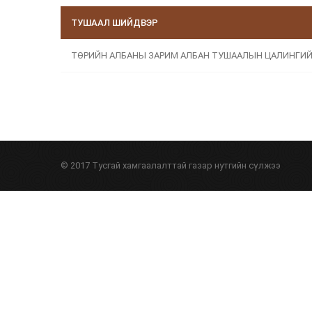
ТУШААЛ ШИЙДВЭР
ТӨРИЙН АЛБАНЫ ЗАРИМ АЛБАН ТУШААЛЫН ЦАЛИНГИ
© 2017 Тусгай хамгаалалттай газар нутгийн сүлжээ