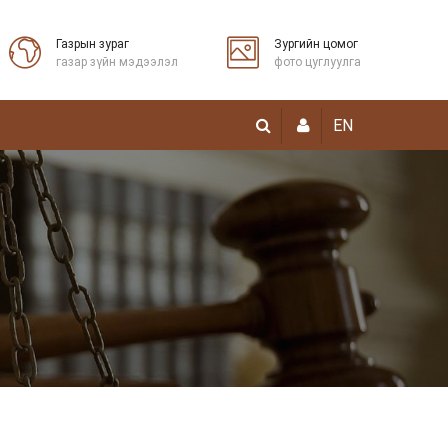
Газрын зураг
Зургийн цомог
газар зүйн мэдээлэл
фото цуглуулга
EN