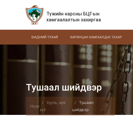
Тужийн нарсны БЦГ-ын
хамгаалалтын захиргаа
БИДНИЙ ТУХАЙ
ХАРИУЦАН ХАМГААЛДАГ ГАЗАР
Тушаал шийдвэр
Хууль, эрх
Тушаал
Нүүр
зүй
шийдвэр