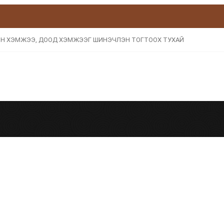
ЙН ХЭМЖЭЭ, ДООД ХЭМЖЭЭГ ШИНЭЧЛЭН ТОГТООХ ТУХАЙ