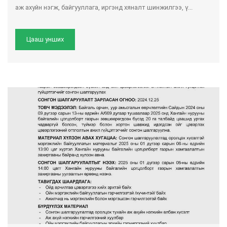
аж ахуйн нэгж, байгууллага, иргэнд хяналт шинжилгээ, ү...
Цааш унших