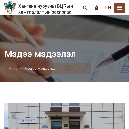
Хангайн нурууны БЦГ-ын
EN
хамгаалалтын захиргаа
Мэдээ мэдээлэл
Нүүр
Мэдээ Мэдээлэл