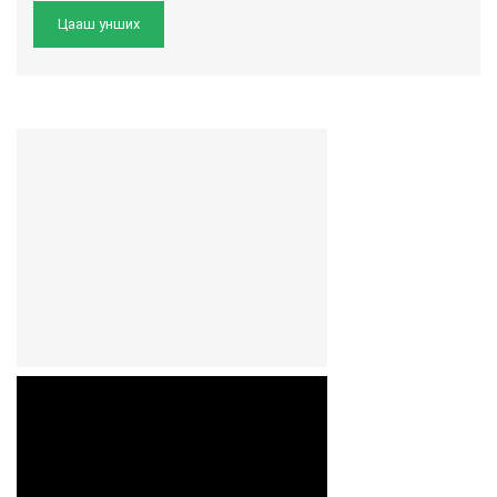
Цааш унших