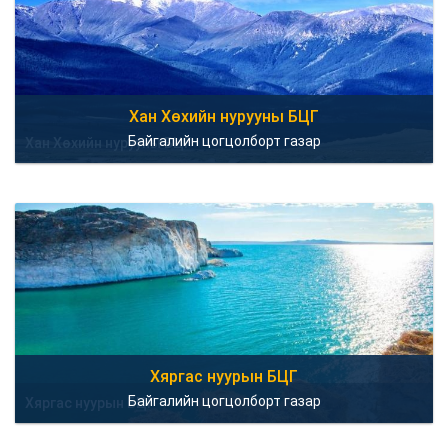
Хан Хөхийн нурууны БЦГ
Байгалийн цогцолборт газар
Хан Хөхийн нурууны БЦГ
Хяргас нуурын БЦГ
Байгалийн цогцолборт газар
Хяргас нуурын БЦГ