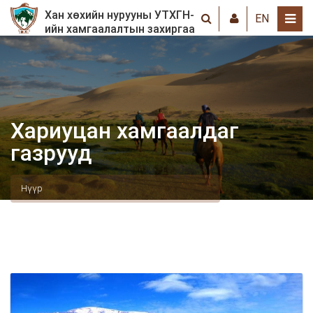
Хан хөхийн нурууны УТХГН-
EN
ийн хамгаалалтын захиргаа
Хариуцан хамгаалдаг
газрууд
Нүүр