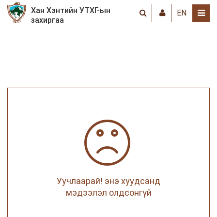
Хан Хэнтийн УТХГ-ын
EN
захиргаа
Уучлаарай! энэ хуудсанд
мэдээлэл олдсонгүй