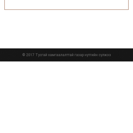
© 2017 Тусгай хамгаалалттай газар нутгийн сүлжээ