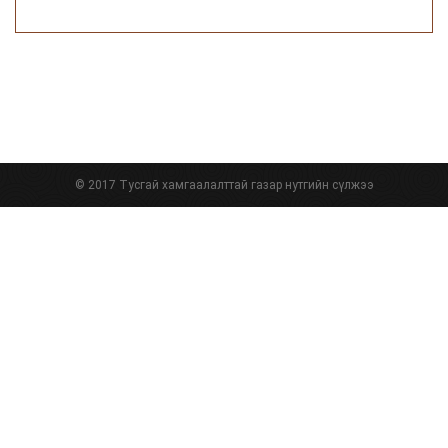
© 2017 Тусгай хамгаалалттай газар нутгийн сүлжээ