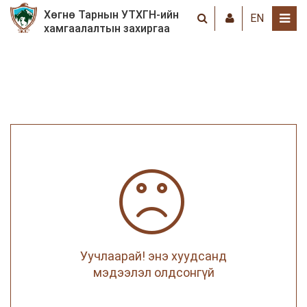
Хөгнө Тарнын УТХГН-ийн
EN
хамгаалалтын захиргаа
Уучлаарай! энэ хуудсанд
мэдээлэл олдсонгүй