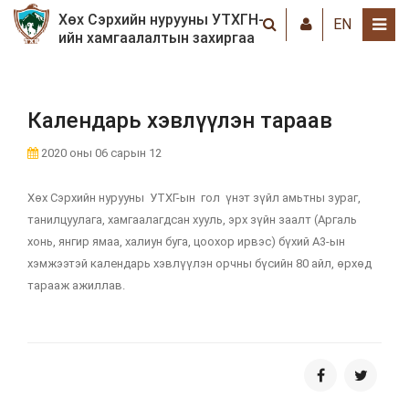
Хөх Сэрхийн нурууны УТХГН-
EN
ийн хамгаалалтын захиргаа
Календарь хэвлүүлэн тараав
2020 оны 06 сарын 12
Хөх Сэрхийн нурууны УТХГ-ын гол үнэт зүйл амьтны зураг,
танилцуулага, хамгаалагдсан хууль, эрх зүйн заалт (Аргаль
хонь, янгир ямаа, халиун буга, цоохор ирвэс) бүхий А3-ын
хэмжээтэй календарь хэвлүүлэн орчны бүсийн 80 айл, өрхөд
тарааж ажиллав.