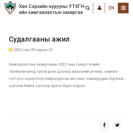
Хөх Сэрхийн нурууны УТХГН-
EN
ийн хамгаалалтын захиргаа
Судалгааны ажил
2022 оны 09 сарын 23
Хамгаалалтын захиргааны 2022 оны гүйцэтгэлийн
төлөвлөгөөнд тусгагдсан Цоохор ирвэсний ул мөр, замнал
тогтоох зорилгоор байршуулсан автомат камеруудаа буулгаж
шалгаж байна. Цоохор ирвэс бүртгэгдсэн.