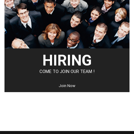
HIRING
COME TO JOIN OUR TEAM !
Join Now