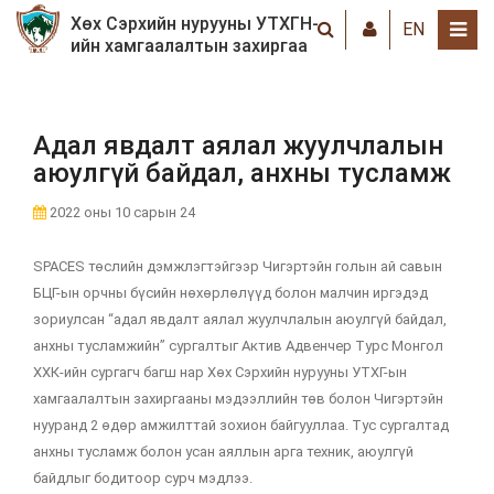
Хөх Сэрхийн нурууны УТХГН-
EN
ийн хамгаалалтын захиргаа
Адал явдалт аялал жуулчлалын
аюулгүй байдал, анхны тусламж
2022 оны 10 сарын 24
SPACES төслийн дэмжлэгтэйгээр Чигэртэйн голын ай савын
БЦГ-ын орчны бүсийн нөхөрлөлүүд болон малчин иргэдэд
зориулсан “адал явдалт аялал жуулчлалын аюулгүй байдал,
анхны тусламжийн” сургалтыг Актив Адвенчер Турс Монгол
ХХК-ийн сургагч багш нар Хөх Сэрхийн нурууны УТХГ-ын
хамгаалалтын захиргааны мэдээллийн төв болон Чигэртэйн
нууранд 2 өдөр амжилттай зохион байгууллаа. Тус сургалтад
анхны тусламж болон усан аяллын арга техник, аюулгүй
байдлыг бодитоор сурч мэдлээ.