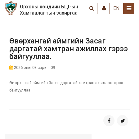
Орхоны хөндийн БЦГ-ын
EN
Хамгаалалтын захиргаа
Өвөрхангай аймгийн Засаг
даргатай хамтран ажиллах гэрээ
байгууллаа.
2026 оны 03 сарын 09
Өвөрхангай аймгийн Засаг даргатай хамтран ажиллах гэрээ
байгууллаа.