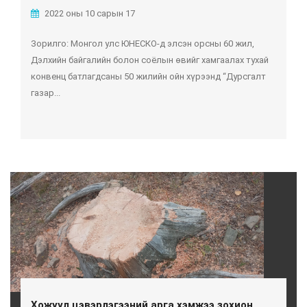
2022 оны 10 сарын 17
Зорилго: Монгол улс ЮНЕСКО-д элсэн орсны 60 жил,
Дэлхийн байгалийн болон соёлын өвийг хамгаалах тухай
конвенц батлагдсаны 50 жилийн ойн хүрээнд “Дурсгалт
газар...
Хожуул цэвэрлэгээний арга хэмжээ зохион