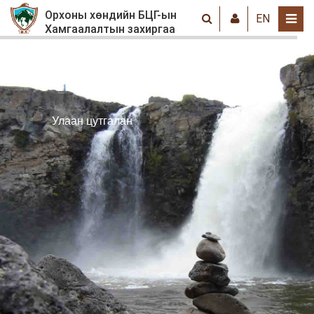
Орхоны хөндийн БЦГ-ын
EN
Хамгаалалтын захиргаа
Улаан цутгалан