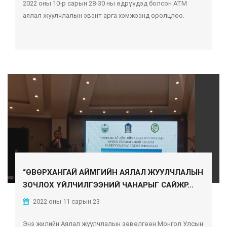
2022 оны 10-р сарын 28-30 ны өдрүүдэд болсон АТМ
аялал жуулчлалын эвэнт арга хэмжээнд оролцлоо.
“ӨВӨРХАНГАЙ АЙМГИЙН АЯЛАЛ ЖУУЛЧЛАЛЫН
ЗОЧЛОХ ҮЙЛЧИЛГЭЭНИЙ ЧАНАРЫГ САЙЖР...
2022 оны 11 сарын 23
Энэ жилийн Аялал жуулчлалын зөвөлгөөн Монгол Улсын