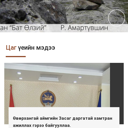
Цаг
үеийн мэдээ
Өвөрхангай аймгийн Засаг даргатай хамтран
ажиллах гэрээ байгууллаа.