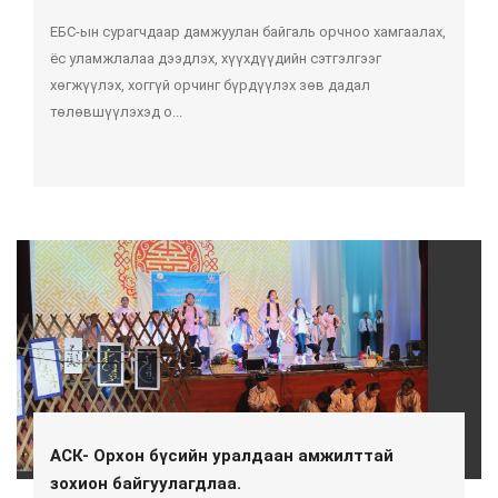
ЕБС-ын сурагчдаар дамжуулан байгаль орчноо хамгаалах,
ёс уламжлалаа дээдлэх, хүүхдүүдийн сэтгэлгээг
хөгжүүлэх, хоггүй орчинг бүрдүүлэх зөв дадал
төлөвшүүлэхэд о...
АСК- Орхон бүсийн уралдаан амжилттай
зохион байгуулагдлаа.