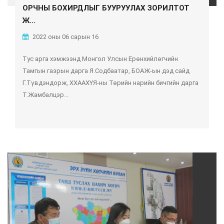
ОРЧНЫ БОХИРДЛЫГ БУУРУУЛАХ ЗОРИЛТОТ
Ж...
2022 оны 06 сарын 16
Тус арга хэмжээнд Монгол Улсын Ерөнхийлөгчийн
Тамгын газрын дарга Я.Содбаатар, БОАЖ-ын дэд сайд
Г.Түвдэндорж, ХХААХҮЯ-ны Төрийн нарийн бичгийн дарга
Т.Жамбалцэр...