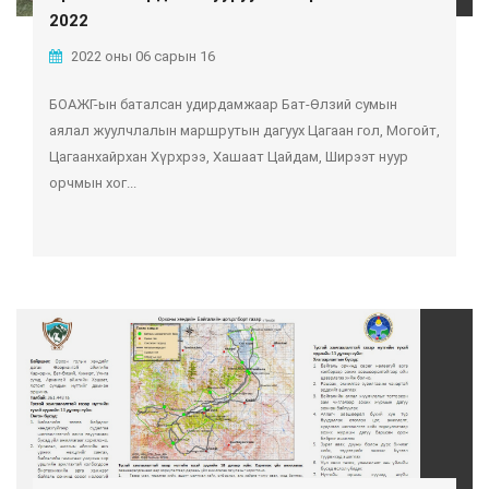
2022
2022 оны 06 сарын 16
БОАЖГ-ын баталсан удирдамжаар Бат-Өлзий сумын
аялал жуулчлалын маршрутын дагуух Цагаан гол, Могойт,
Цагаанхайрхан Хүрхрээ, Хашаат Цайдам, Ширээт нуур
орчмын хог...