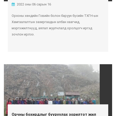
2022 оны 06 сарын 16
Орхоны хөндийн Говийн болон баруун бүсийн ТХГН-ын
Хамгаалалтын захиргаадын албан хаагчид,
мэргэжилтнүүд, аялал жуулчлалд оролцогч иргэд
зочлон ирлээ.
Орчны бохирдлыг бууруулах зорилтот жил