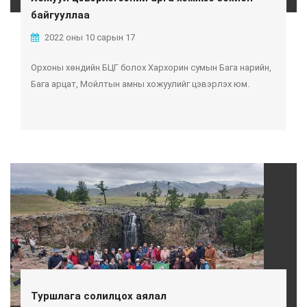
байгууллаа
2022 оны 10 сарын 17
Орхоны хөндийн БЦГ болох Хархорин сумын Бага нарийн,
Бага арцат, Мойлтын амны хожуулийг цэвэрлэх юм.
Туршлага солилцох аялал