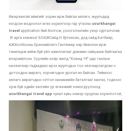
Өвөрхангай аймгийг зорин ирж байгаа аялагч, жуулчдад
нэгдсэн мэдээлэл өгөх зорилгоор гар утасны
uvurkhangai
travel
application бий болгож, үзэсгэлэнгийн үеэр сурталчлав.
Уг арга хэмжээг БОАЖСайд Н.Уртнасан, дэд сайд Батбаяр,
АЖХолбооны Ерөнхийлөгч Гантөмөр нар биечлэн ирж
танилцаж хийж буй үйл ажиллагааг дэмжин сайшааж байгаагаа
илэрхийлсэн. Сүүлийн хоёр жилд “Ковид 19” цар тахлын
нөлөөгөөр гадаадаас ирэх жуулчдын тоо хязгаарлагдсан ч
дотоодын амрагч, зорчигчдын урсгал их байсан. Тиймээс
аялагч амрагчдын сэтгэл ханамжийн баталгааг хангах, тэднээс
орж буй эдийн засгийн үр өгөөжийг нэмэгдүүлэхэд
uvurkhangai travel app
чухал хувь нэмэр оруулах зорилготой,