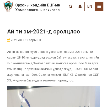
Орхоны хөндийн БЦГ-ын
EN
Хамгаалалтын захиргаа
Ай ти эм-2021-д оролцлоо
2021 оны 12 сарын 08
Ай ти эм аялал жуулчлалын үзэсгэлэн яармаг 2021 оны 10
сарын 28-30 ны өдрүүдэд зохион байгуулагдаж үзэсгэлэнгийн
үйл ажиллагаанд Хамгаалалтын захиргаа оролцлоо.Мөн арга
хэмжээнд Өвөрхангай аймгийн удирдлагууд, БОАЖГ, ӨВ Аялал
жуулчлалын холбоо, Орхоны хөндийн БЦГ ХЗ, Дэлхийн-өв СДГ
ХЗ, Жуулчны баазуудын төлөөлөл оролцлоо.