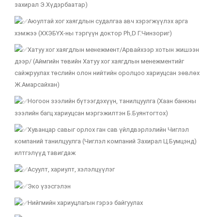
захирал Э.Хүдэрбаатар)
Аюултай хог хаягдлын судалгаа авч хэрэгжүүлэх арга
хэмжээ (ХХЭБҮХ-ны тэргүүн доктор Ph,D Г.Чинзориг)
Хатуу хог хаягдлын менежмент/Арвайхээр хотын жишээн
дээр/ (Аймгийн төвийн Хатуу хог хаягдлын менежментийг
сайжруулах төслийн олон нийтийн оролцоо хариуцсан зөвлөх
Ж.Амарсайхан)
Ногоон зээлийн бүтээгдэхүүн, танилцуулга (Хаан банкны
зээлийн багц хариуцсан мэргэжилтэн Б.Буянтогтох)
Хуванцар савыг орлох ган сав үйлдвэрлэлийн Чиглэл
компаний танилцуулга (Чиглэл компаний Захирал Ц.Бумцэнд)
илтгэлүүд тавигдаж
Асуулт, хариулт, хэлэлцүүлэг
Эко үзэсгэлэн
Нийгмийн хариуцлагын гэрээ байгуулах