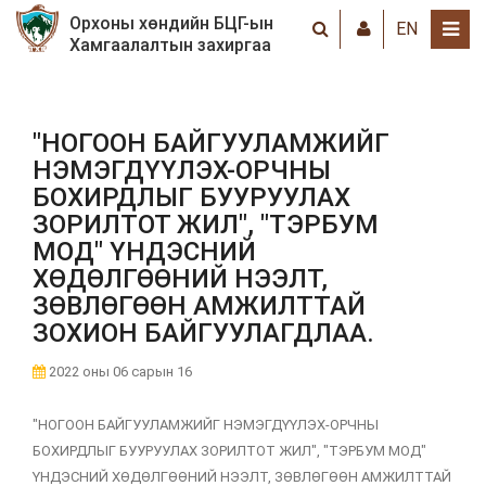
Орхоны хөндийн БЦГ-ын
EN
Хамгаалалтын захиргаа
"НОГООН БАЙГУУЛАМЖИЙГ
НЭМЭГДҮҮЛЭХ-ОРЧНЫ
БОХИРДЛЫГ БУУРУУЛАХ
ЗОРИЛТОТ ЖИЛ", "ТЭРБУМ
МОД" ҮНДЭСНИЙ
ХӨДӨЛГӨӨНИЙ НЭЭЛТ,
ЗӨВЛӨГӨӨН АМЖИЛТТАЙ
ЗОХИОН БАЙГУУЛАГДЛАА.
2022 оны 06 сарын 16
"НОГООН БАЙГУУЛАМЖИЙГ НЭМЭГДҮҮЛЭХ-ОРЧНЫ
БОХИРДЛЫГ БУУРУУЛАХ ЗОРИЛТОТ ЖИЛ", "ТЭРБУМ МОД"
ҮНДЭСНИЙ ХӨДӨЛГӨӨНИЙ НЭЭЛТ, ЗӨВЛӨГӨӨН АМЖИЛТТАЙ