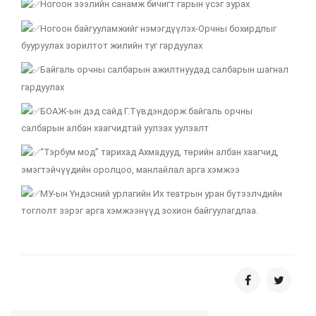
Ногоон зээлийн санамж бичигт гарын үсэг зурах
Ногоон байгууламжийг нэмэгдүүлэх-Орчны бохирдлыг
бууруулах зорилтот жилийн туг гардуулах
Байгаль орчны салбарын ажилтнуудад салбарын шагнал
гардуулах
БОАЖ-ын дэд сайд Г.Түвдэндорж байгаль орчны
салбарын албан хаагчидтай уулзах уулзалт
“Тэрбум мод” тарихад Ахмадууд, төрийн албан хаагчид,
эмэгтэйчүүдийн оролцоо, манлайлал арга хэмжээ
МУ-ын Үндэсний урлагийн Их театрын уран бүтээлчдийн
тоглолт зэрэг арга хэмжээнүүд зохион байгуулагдлаа.