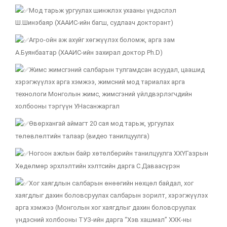
Мод тарьж ургуулах шинжлэх ухааны үндэслэл
Ш.Шинэбаяр (ХААИС-ийн багш, судлаач докторант)
Агро-ойн аж ахуйг хөгжүүлэх боломж, арга зам
А.Буянбаатар (ХААИС-ийн захирал доктор Ph.D)
Жимс жимсгэний салбарын тулгамдсан асуудал, цаашид
хэрэгжүүлэх арга хэмжээ, жимсний мод тариалах арга
технологи Монголын жимс, жимсгэний үйлдвэрлэгчдийн
холбооны тэргүүн У.Насанжаргал
Өвөрхангай аймагт 20 сая мод тарьж, ургуулах
төлөвлөлтийн талаар (видео танилцуулга)
Ногоон ажлын байр хөтөлбөрийн танилцуулга ХХҮГазрын
Хөдөлмөр эрхлэлтийн хэлтсийн дарга С.Даваасүрэн
Хог хаягдлын салбарын өнөөгийн нөхцөл байдал, хог
хаягдлыг дахин боловсруулах салбарын зорилт, хэрэгжүүлэх
арга хэмжээ (Монголын хог хаягдлыг дахин боловсруулах
үндэсний холбооны ТУЗ-ийн дарга “Хэв хашмал” ХХК-ны