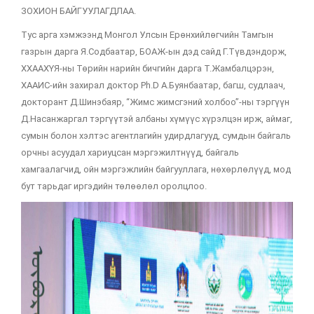
ЗОХИОН БАЙГУУЛАГДЛАА.
Тус арга хэмжээнд Монгол Улсын Ерөнхийлөгчийн Тамгын
газрын дарга Я.Содбаатар, БОАЖ-ын дэд сайд Г.Түвдэндорж,
ХХААХҮЯ-ны Төрийн нарийн бичгийн дарга Т.Жамбалцэрэн,
ХААИС-ийн захирал доктор Ph.D А.Буянбаатар, багш, судлаач,
докторант Д.Шинэбаяр, “Жимс жимсгэний холбоо”-ны тэргүүн
Д.Насанжаргал тэргүүтэй албаны хүмүүс хүрэлцэн ирж, аймаг,
сумын болон хэлтэс агентлагийн удирдлагууд, сумдын байгаль
орчны асуудал хариуцсан мэргэжилтнүүд, байгаль
хамгаалагчид, ойн мэргэжлийн байгууллага, нөхөрлөлүүд, мод
бут тарьдаг иргэдийн төлөөлөл оролцлоо.