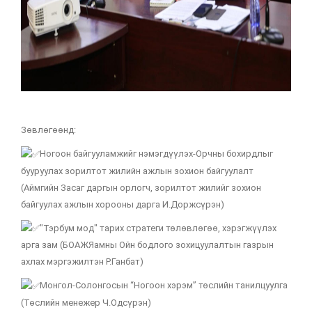
Зөвлөгөөнд:
Ногоон байгууламжийг нэмэгдүүлэх-Орчны бохирдлыг
бууруулах зорилтот жилийн ажлын зохион байгуулалт
(Аймгийн Засаг даргын орлогч, зорилтот жилийг зохион
байгуулах ажлын хорооны дарга И.Доржсүрэн)
"Тэрбум мод" тарих стратеги төлөвлөгөө, хэрэгжүүлэх
арга зам (БОАЖЯамны Ойн бодлого зохицуулалтын газрын
ахлах мэргэжилтэн Р.Ганбат)
Монгол-Солонгосын “Ногоон хэрэм” төслийн танилцуулга
(Төслийн менежер Ч.Одсүрэн)