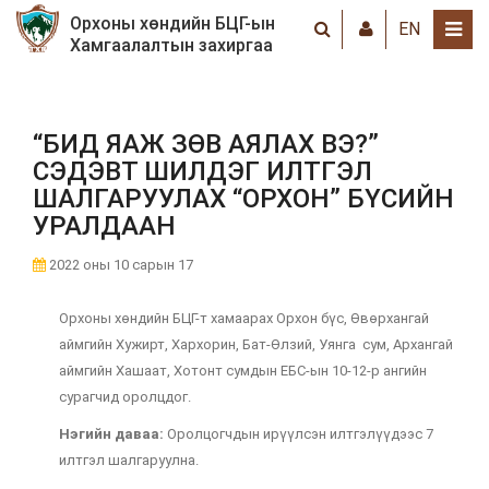
Орхоны хөндийн БЦГ-ын
EN
Хамгаалалтын захиргаа
“БИД ЯАЖ ЗӨВ АЯЛАХ ВЭ?”
СЭДЭВТ ШИЛДЭГ ИЛТГЭЛ
ШАЛГАРУУЛАХ “ОРХОН” БҮСИЙН
УРАЛДААН
2022 оны 10 сарын 17
Орхоны хөндийн БЦГ-т хамаарах Орхон бүс, Өвөрхангай
аймгийн Хужирт, Хархорин, Бат-Өлзий, Уянга сум, Архангай
аймгийн Хашаат, Хотонт сумдын ЕБС-ын 10-12-р ангийн
сурагчид оролцдог.
Нэгийн даваа:
Оролцогчдын ирүүлсэн илтгэлүүдээс 7
илтгэл шалгаруулна.