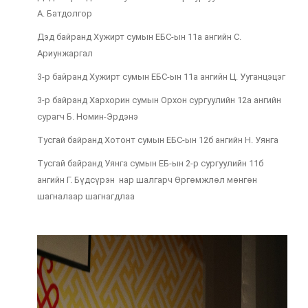
А. Батдолгор
Дэд байранд Хужирт сумын ЕБС-ын 11а ангийн С.
Ариунжаргал
3-р байранд Хужирт сумын ЕБС-ын 11а ангийн Ц. Ууганцэцэг
3-р байранд Хархорин сумын Орхон сургуулийн 12а ангийн
сурагч Б. Номин-Эрдэнэ
Тусгай байранд Хотонт сумын ЕБС-ын 12б ангийн Н. Уянга
Тусгай байранд Уянга сумын ЕБ-ын 2-р сургуулийн 11б
ангийн Г. Бүдсүрэн нар шалгарч Өргөмжлөл мөнгөн
шагналаар шагнагдлаа