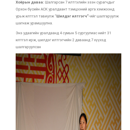
Хоёрын даваа:
Шалгарсан 7 илтгэлийн эзэн сурагчдыг
Орхон бүсийн АСК уралдаант тэмцээний арга хэмжээнд
урьж илтгэл тавиулж “
Шилдэг илтгэгч”-
ийг шалгаруулж
шагнаж урамшуулна.
Энэ удаагийн уралдаанд 4 сумын 5 сургуулиас нийт 31
илтгэл ирж, шилдэг илтгэгчийн 2 даваанд 7 хүүхэд
шалгаруулсан