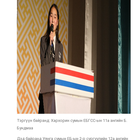
Тэргүүн байранд: Хархорин сумын ЕБГСС-ын 11а ангийн Б.
Бундмаа
Дэд байранд Уянга сумын ЕБ-ын 2-р сургуулийн 12а ангийн