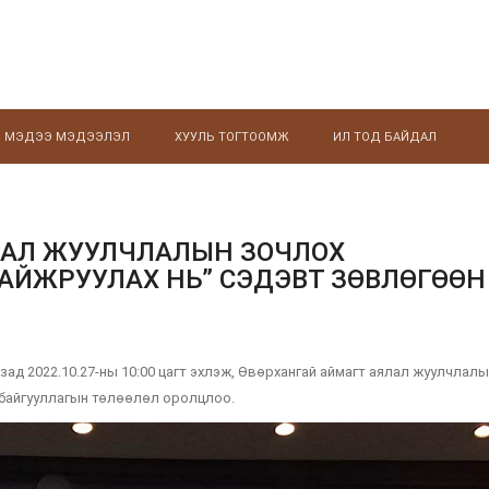
МЭДЭЭ МЭДЭЭЛЭЛ
ХУУЛЬ ТОГТООМЖ
ИЛ ТОД БАЙДАЛ
ЛАЛ ЖУУЛЧЛАЛЫН ЗОЧЛОХ
АЙЖРУУЛАХ НЬ” СЭДЭВТ ЗӨВЛӨГӨӨН
ад 2022.10.27-ны 10:00 цагт эхлэж, Өвөрхангай аймагт аялал жуулчлал
 байгууллагын төлөөлөл оролцлоо.