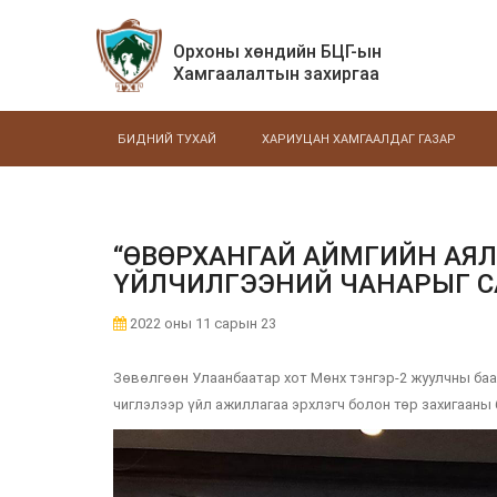
Орхоны хөндийн БЦГ-ын
Хамгаалалтын захиргаа
БИДНИЙ ТУХАЙ
ХАРИУЦАН ХАМГААЛДАГ ГАЗАР
“ӨВӨРХАНГАЙ АЙМГИЙН АЯ
ҮЙЛЧИЛГЭЭНИЙ ЧАНАРЫГ С
2022 оны 11 сарын 23
Зөвөлгөөн Улаанбаатар хот Мөнх тэнгэр-2 жуулчны бааз
чиглэлээр үйл ажиллагаа эрхлэгч болон төр захигааны