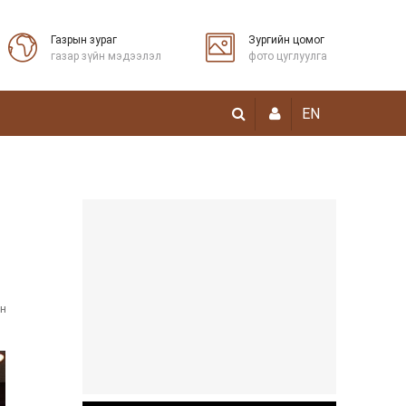
Газрын зураг
Зургийн цомог
газар зүйн мэдээлэл
фото цуглуулга
EN
ын