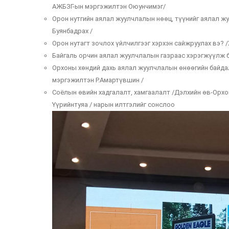
АЖБЗГ-ын мэргэжилтэн Оюунчимэг/
Орон нутгийн аялал жуулчлалын нөөц, түүнийг аялал 
Буянбадрах /
Орон нутагт зочлох үйлчилгээг хэрхэн сайжруулах вэ? 
Байгаль орчин аялал жуулчлалын газраас хэрэгжүүлж 
Орхоны хөндий дахь аялал жуулчлалын өнөөгийн байда
мэргэжилтэн Р.Амартүвшин /
Соёлын өвийн хадгалалт, хамгаалалт /Дэлхийн өв-Орх
Үүрийнтуяа / нарын илтгэлийг сонслоо