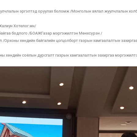
жуулчлалын эргэлтэд оруулах боломж /Монголын аялал жуулчлалын хол
/Халиун Хотелог.мн/
байгаа бодлого /БОАЖГазар мэргэжилтэн Мөнхсүрэн /
л /Орхоны хөндийн байгалийн цогцолборт газрын хамгаалалтын захирга
оны хөндийн соёлын дурсгалт газрын хамгаалалтын захиргаа мэргэжилт