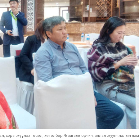
л, хэрэгжүүлэх төсөл, хөтөлбөр /Байгаль орчин, аялал жуулчлалын яам