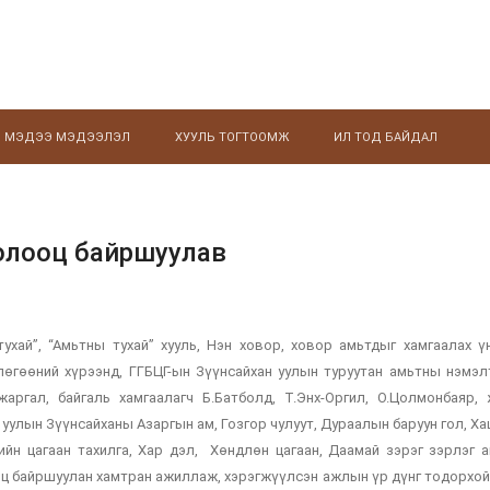
МЭДЭЭ МЭДЭЭЛЭЛ
ХУУЛЬ ТОГТООМЖ
ИЛ ТОД БАЙДАЛ
олооц байршуулав
ухай”, “Амьтны тухай” хууль, Нэн ховор, ховор амьтдыг хамгаалах ү
лөгөөний хүрээнд, ГГБЦГ-ын Зүүнсайхан уулын туруутан амьтны нэмэл
ргал, байгаль хамгаалагч Б.Батболд, Т.Энх-Оргил, О.Цолмонбаяр,
н уулын Зүүнсайханы Азаргын ам, Гозгор чулуут, Дураалын баруун гол, 
гийн цагаан тахилга, Хар дэл, Хөндлөн цагаан, Даамай зэрэг зэрлэг 
ооц байршуулан хамтран ажиллаж, хэрэгжүүлсэн ажлын үр дүнг тодорхо