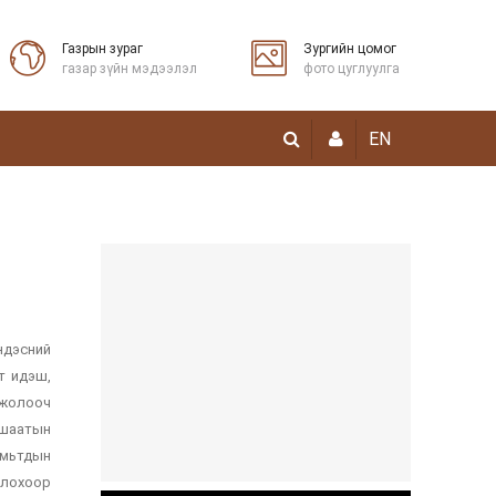
Газрын зураг
Зургийн цомог
газар зүйн мэдээлэл
фото цуглуулга
EN
ндэсний
т идэш,
 жолооч
Хашаатын
амьтдын
йлохоор