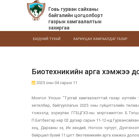
Говь гурван сайханы
байгалийн цогцолборт
газрын хамгаалалтын
захиргаа
БИДНИЙ ТУХАЙ
ХАРИУЦАН ХАМГААЛДАГ ГАЗАР
Биотехникийн арга хэмжээ д
2025 оны 04 сарын 11
Монгол Улсын “Тусгай хамгаалалттай газар нутгийн т
хөтөлбөр, байгууллагын 2025 оны гүйцэтгэлийн төлөв
тэжээлд зориулан ГГБЦГХЗ-ны мэргэжилтэн Б.Тэгшжа
П.Батбаатар нар 02 дугаар сарын 11-12-нд Гурвансайха
хэц, Дарханы эх, Их хөндий, Ногоон чулуут, Дүнгэнээ
байршил бүхий 11 цэгт биотехникийн арга хэмжээ дол