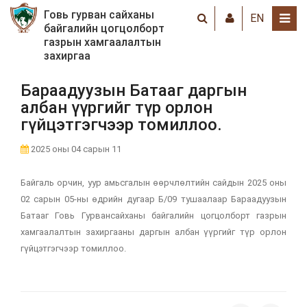
Говь гурван сайханы
EN
байгалийн цогцолборт
газрын хамгаалалтын
захиргаа
Бараадуузын Батааг даргын
албан үүргийг түр орлон
гүйцэтгэгчээр томиллоо.
2025 оны 04 сарын 11
Байгаль орчин, уур амьсгалын өөрчлөлтийн сайдын 2025 оны
02 сарын 05-ны өдрийн дугаар Б/09 тушаалаар Бараадуузын
Батааг Говь Гурвансайханы байгалийн цогцолборт газрын
хамгаалалтын захиргааны даргын албан үүргийг түр орлон
гүйцэтгэгчээр томиллоо.