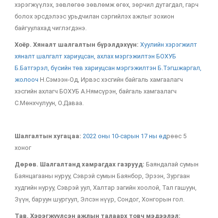
хэрэгжүүлэх, зөвлөгөө зөвлөмж өгөх, зөрчил дутагдал, гарч
болох эрсдэлээс урьдчилан сэргийлэх ажлыг зохион
байгуулахад чиглэгдэнэ.
Хоёр. Хяналт шалгалтын бүрэлдэхүүн:
Хуулийн хэрэгжилт
хяналт шалгалт хариуцсан, ахлах мэргэжилтэн БОХУБ
Б.Батгэрэл, бүсийн төв хариуцсан мэргэжилтэн Б.Тэгшжаргал,
жолооч
Н.Сэмээн-Од, Ирвэс хэсгийн байгаль хамгаалагч
хэсгийн ахлагч БОХУБ А.Нямсүрэн, байгаль хамгаалагч
С.Мөнхчулуун, О.Даваа.
Шалгалтын хугацаа:
2022 оны 10-сарын 17 ны өд
рөөс 5
хоног
Дөрөв. Шалгалтанд хамрагдах газрууд:
Баяндалай сумын
Баянцагааны нуруу, Сэврэй сумын Баянбор, Эрээн, Зургаан
худгийн нуруу, Сэврэй уул, Халтар загийн хоолой, Тал гашуун,
Зүүн, баруун шургуул, Элсэн нүүр, Сондог, Хонгорын гол.
Тав. Хэрэгжүүлсэн ажлын талаарх товч мэдээлэл: