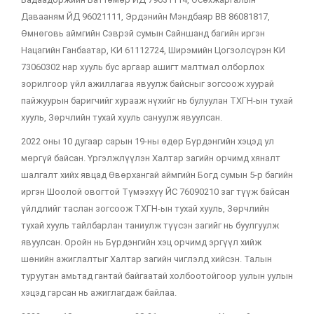
Давааням ЙД 96021111, Эрдэнийн Мэндбаяр ВВ 86081817,
Өмнөговь аймгийн Сэврэй сумын Сайншанд багийн иргэн
Нацагийн Ганбаатар, КИ 61112724, Ширэмийн Цогзолсүрэн КИ
73060302 нар хууль бус аргаар ашигт малтмал олборлох
зорилгоор үйл ажиллагаа явуулж байсныг зогсоож хуурай
пайжуурын баригчийг хурааж нүхийг нь булуулан ТХГН-ын тухай
хууль, Зөрчлийн тухай хууль сануулж явуулсан.
2022 оны 10 дугаар сарын 19-ны өдөр Бүрдэнгийн хэцэд ул
мөргүй байсан. Үргэлжлүүлэн Халтар загийн орчимд хяналт
шалгалт хийх явцад Өвөрхангай аймгийн Богд сумын 5-р багийн
иргэн Шоолой овогтой Түмээхүү ЙС 76090210 заг түүж байсан
үйлдлийг таслан зогсоож ТХГН-ын тухай хууль, Зөрчлийн
тухай хууль тайлбарлан таниулж түүсэн загийг нь буулгуулж
явуулсан. Оройн нь Бүрдэнгийн хэц орчимд эргүүл хийж
шөнийн ажиглалтыг Халтар загийн чиглэлд хийсэн. Талын
туруутан амьтад гантай байгаатай холбоотойгоор уулын уулын
хэцэд гарсан нь ажиглагдаж байлаа.