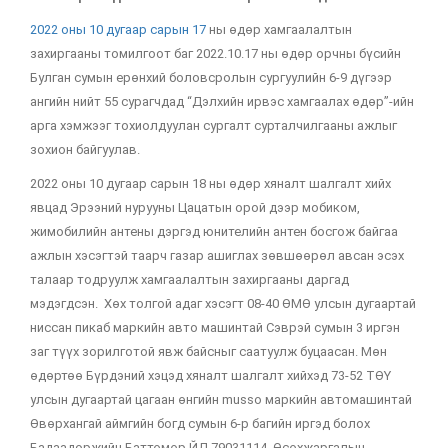
2022 оны 10 дугаар сарын 17
ны өдөр хамгаалалтын
захиргааны томилгоот баг 2022.10.17 ны өдөр орчны бүсийн
Булган сумын ерөнхий боловсролын сургуулийн 6-9 дүгээр
ангийн нийт 55 сурагчдад “Дэлхийн ирвэс хамгаалах өдөр”-ийн
арга хэмжээг тохиолдуулан сургалт сурталчилгааны ажлыг
зохион байгуулав.
2022 оны 10 дугаар сарын 18 ны өдөр хяналт шалгалт хийх
явцад Эрээний нурууны Цацатын орой дээр мобиком,
жимобилийн антены дэргэд юнителийн антен босгож байгаа
ажлын хэсэгтэй таарч газар ашиглах зөвшөөрөл авсан эсэх
талаар тодруулж хамгаалалтын захиргааны даргад
мэдэгдсэн. Хөх толгой адаг хэсэгт 08-40 ӨМӨ улсын дугаартай
ниссан пикаб маркийн авто машинтай Сэврэй сумын 3 иргэн
заг түүх зорилготой явж байсныг саатуулж буцаасан. Мөн
өдөртөө Бүрдэний хэцэд хяналт шалгалт хийхэд 73-52 ТӨҮ
улсын дугаартай цагаан өнгийн musso маркийн автомашинтай
Өвөрхангай аймгийн богд сумын 6-р багийн иргэд болох
Бадаадоржийн Баттөмөр ЙД 79031114, Өсөхжаргалын