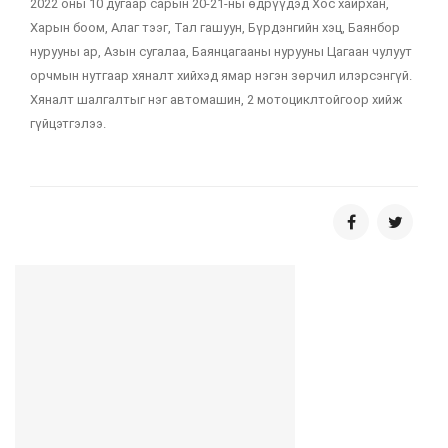
2022 оны 10 дугаар сарын 20-21-ны өдрүүдэд Хос хайрхан,
Харын боом, Алаг тээг, Тал гашуун, Бүрдэнгийн хэц, Баянбор
нурууны ар, Азын сугалаа, Баянцагааны нурууны Цагаан чулуут
орчмын нутгаар хяналт хийхэд ямар нэгэн зөрчил илэрсэнгүй.
Хяналт шалгалтыг нэг автомашин, 2 мотоциклтойгоор хийж
гүйцэтгэлээ.