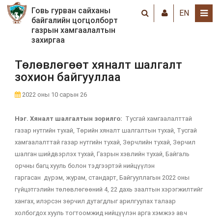
Говь гурван сайханы
EN
байгалийн цогцолборт
газрын хамгаалалтын
захиргаа
Төлөвлөгөөт хяналт шалгалт
зохион байгууллаа
2022 оны 10 сарын 26
Нэг. Хяналт шалгалтын зорилго
:
Тусгай хамгаалалттай
газар нутгийн тухай, Төрийн хяналт шалгалтын тухай, Тусгай
хамгаалалттай газар нутгийн тухай, Зөрчлийн тухай, Зөрчил
шалган шийдвэрлэх тухай, Газрын хэвлийн тухай, Байгаль
орчны багц хууль болон тэдгээртэй нийцүүлэн
гаргасан дүрэм, журам, стандарт, Байгууллагын 2022 оны
гүйцэтгэлийн төлөвлөгөөний 4, 22 дахь заалтын хэрэгжилтийг
хангах, илэрсэн зөрчил дутагдлыг арилгуулах талаар
холбогдох хууль тогтоомжид нийцүүлэн арга хэмжээ авч