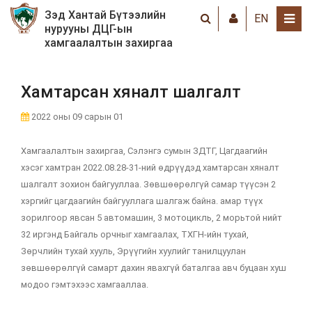
Зэд Хантай Бүтээлийн
EN
нурууны ДЦГ-ын
хамгаалалтын захиргаа
Хамтарсан хяналт шалгалт
2022 оны 09 сарын 01
Хамгаалалтын захиргаа, Сэлэнгэ сумын ЗДТГ, Цагдаагийн
хэсэг хамтран 2022.08.28-31-ний өдрүүдэд хамтарсан хяналт
шалгалт зохион байгууллаа. Зөвшөөрөлгүй самар түүсэн 2
хэргийг цагдаагийн байгууллага шалгаж байна. амар түүх
зорилгоор явсан 5 автомашин, 3 мотоцикль, 2 морьтой нийт
32 иргэнд Байгаль орчныг хамгаалах, ТХГН-ийн тухай,
Зөрчлийн тухай хууль, Эрүүгийн хуулийг танилцуулан
зөвшөөрөлгүй самарт дахин явахгүй баталгаа авч буцаан хуш
модоо гэмтэхээс хамгааллаа.